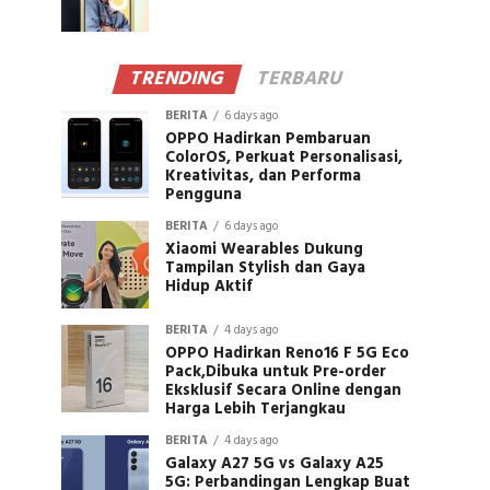
TRENDING
TERBARU
BERITA
6 days ago
OPPO Hadirkan Pembaruan
ColorOS, Perkuat Personalisasi,
Kreativitas, dan Performa
Pengguna
BERITA
6 days ago
Xiaomi Wearables Dukung
Tampilan Stylish dan Gaya
Hidup Aktif
BERITA
4 days ago
OPPO Hadirkan Reno16 F 5G Eco
Pack,Dibuka untuk Pre-order
Eksklusif Secara Online dengan
Harga Lebih Terjangkau
BERITA
4 days ago
Galaxy A27 5G vs Galaxy A25
5G: Perbandingan Lengkap Buat