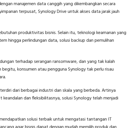
si dengan manajemen data canggih yang dikembangkan secara
yimpanan terpusat, Synology Drive untuk akses data jarak jauh
butuhan produktivitas bisnis. Selain itu, teknologi keamanan yang
stem hingga perlindungan data, solusi backup dan pemulihan
indungan terhadap serangan ransomware, dan yang tak kalah
n begitu, konsumen atau pengguna Synology tak perlu risau
ara.
erdiri dari berbagai industri dan skala yang berbeda. Artinya
eandalan dan fleksibilitasnya, solusi Synology telah menjadi
 mendapatkan solusi terbaik untuk mengatasi tantangan IT
dirancang agar bisnis dapat dengan mudah memilih produk dan