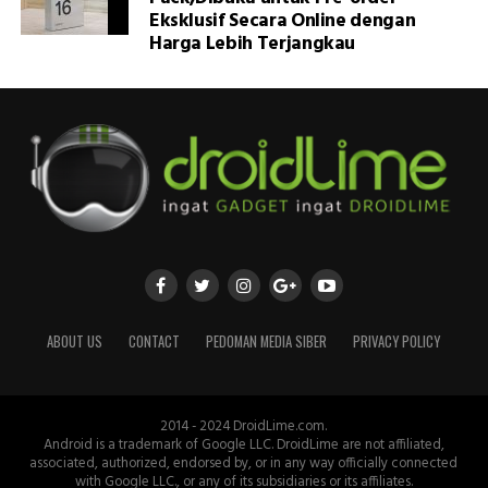
Eksklusif Secara Online dengan
Harga Lebih Terjangkau
ABOUT US
CONTACT
PEDOMAN MEDIA SIBER
PRIVACY POLICY
2014 - 2024 DroidLime.com.
Android is a trademark of Google LLC. DroidLime are not affiliated,
associated, authorized, endorsed by, or in any way officially connected
with Google LLC., or any of its subsidiaries or its affiliates.