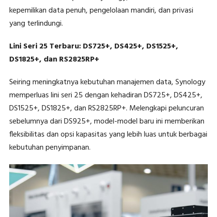
kepemilikan data penuh, pengelolaan mandiri, dan privasi
yang terlindungi.
Lini Seri 25 Terbaru: DS725+, DS425+, DS1525+,
DS1825+, dan RS2825RP+
Seiring meningkatnya kebutuhan manajemen data, Synology
memperluas lini seri 25 dengan kehadiran DS725+, DS425+,
DS1525+, DS1825+, dan RS2825RP+. Melengkapi peluncuran
sebelumnya dari DS925+, model-model baru ini memberikan
fleksibilitas dan opsi kapasitas yang lebih luas untuk berbagai
kebutuhan penyimpanan.