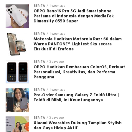
BERITA
1 week ago
OPPO Reno16 Pro 5G Jadi Smartphone
Pertama di Indonesia dengan MediaTek
Dimensity 8550 Super
BERITA
1 week ago
Motorola Hadirkan Motorola Razr 60 dalam
Warna PANTONE® Lightest Sky secara
Eksklusif di Erafone
BERITA
3 days ago
OPPO Hadirkan Pembaruan ColorOS, Perkuat
Personalisasi, Kreativitas, dan Performa
Pengguna
BERITA
1 week ago
Pre-Order Samsung Galaxy Z Fold8 Ultra |
Fold8 di Blibli, Ini Keuntungannya
BERITA
3 days ago
Xiaomi Wearables Dukung Tampilan Stylish
dan Gaya Hidup Aktif