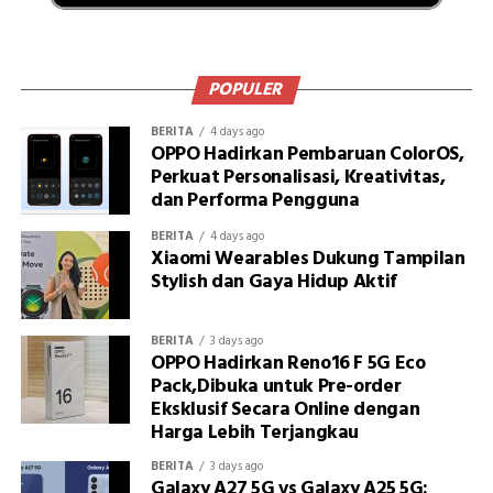
POPULER
BERITA
4 days ago
OPPO Hadirkan Pembaruan ColorOS,
Perkuat Personalisasi, Kreativitas,
dan Performa Pengguna
BERITA
4 days ago
Xiaomi Wearables Dukung Tampilan
Stylish dan Gaya Hidup Aktif
BERITA
3 days ago
OPPO Hadirkan Reno16 F 5G Eco
Pack,Dibuka untuk Pre-order
Eksklusif Secara Online dengan
Harga Lebih Terjangkau
BERITA
3 days ago
Galaxy A27 5G vs Galaxy A25 5G: