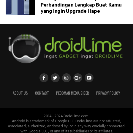
Perbandingan Lengkap Buat Kamu
yang Ingin Upgrade Hape
ABOUT US
CONTACT
PEDOMAN MEDIA SIBER
PRIVACY POLICY
2014 - 2024 DroidLime.com.
Android is a trademark of Google LLC. DroidLime are not affiliated,
associated, authorized, endorsed by, or in any way officially connected
with Google LLC., or any of its subsidiaries or its affiliates.