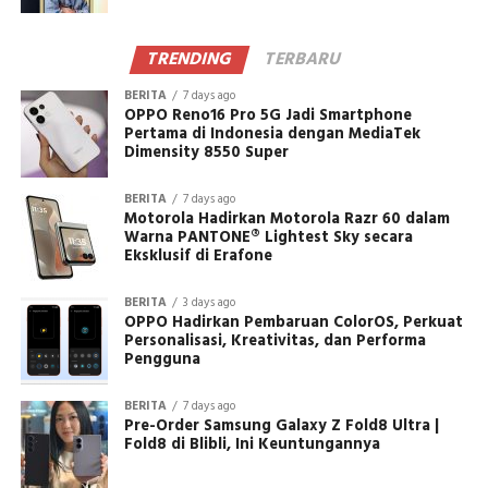
TRENDING
TERBARU
BERITA
7 days ago
OPPO Reno16 Pro 5G Jadi Smartphone
Pertama di Indonesia dengan MediaTek
Dimensity 8550 Super
BERITA
7 days ago
Motorola Hadirkan Motorola Razr 60 dalam
Warna PANTONE® Lightest Sky secara
Eksklusif di Erafone
BERITA
3 days ago
OPPO Hadirkan Pembaruan ColorOS, Perkuat
Personalisasi, Kreativitas, dan Performa
Pengguna
BERITA
7 days ago
Pre-Order Samsung Galaxy Z Fold8 Ultra |
Fold8 di Blibli, Ini Keuntungannya