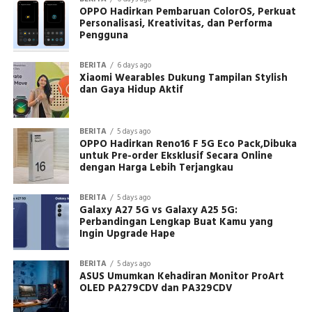
OPPO Hadirkan Pembaruan ColorOS, Perkuat
Personalisasi, Kreativitas, dan Performa
Pengguna
BERITA
6 days ago
Xiaomi Wearables Dukung Tampilan Stylish
dan Gaya Hidup Aktif
BERITA
5 days ago
OPPO Hadirkan Reno16 F 5G Eco Pack,Dibuka
untuk Pre-order Eksklusif Secara Online
dengan Harga Lebih Terjangkau
BERITA
5 days ago
Galaxy A27 5G vs Galaxy A25 5G:
Perbandingan Lengkap Buat Kamu yang
Ingin Upgrade Hape
BERITA
5 days ago
ASUS Umumkan Kehadiran Monitor ProArt
OLED PA279CDV dan PA329CDV