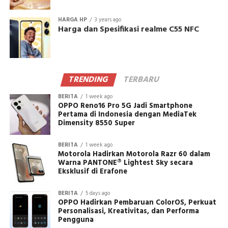
HARGA HP
3 years ago
Harga dan Spesifikasi realme C55 NFC
TRENDING
TERBARU
BERITA
1 week ago
OPPO Reno16 Pro 5G Jadi Smartphone
Pertama di Indonesia dengan MediaTek
Dimensity 8550 Super
BERITA
1 week ago
Motorola Hadirkan Motorola Razr 60 dalam
Warna PANTONE® Lightest Sky secara
Eksklusif di Erafone
BERITA
5 days ago
OPPO Hadirkan Pembaruan ColorOS, Perkuat
Personalisasi, Kreativitas, dan Performa
Pengguna