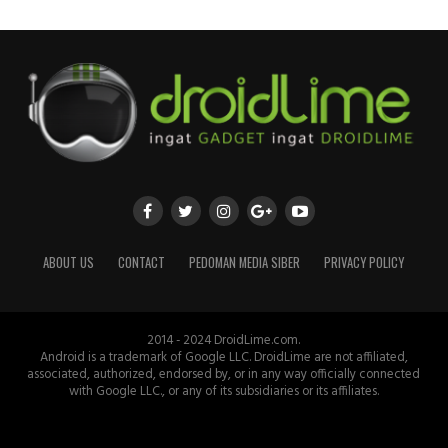
ABOUT US
CONTACT
PEDOMAN MEDIA SIBER
PRIVACY POLICY
2014 - 2024 DroidLime.com.
Android is a trademark of Google LLC. DroidLime are not affiliated,
associated, authorized, endorsed by, or in any way officially connected
with Google LLC., or any of its subsidiaries or its affiliates.