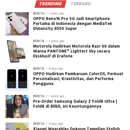
TRENDING
TERBARU
BERITA
1 week ago
OPPO Reno16 Pro 5G Jadi Smartphone
Pertama di Indonesia dengan MediaTek
Dimensity 8550 Super
BERITA
1 week ago
Motorola Hadirkan Motorola Razr 60 dalam
Warna PANTONE® Lightest Sky secara
Eksklusif di Erafone
BERITA
4 days ago
OPPO Hadirkan Pembaruan ColorOS, Perkuat
Personalisasi, Kreativitas, dan Performa
Pengguna
BERITA
1 week ago
Pre-Order Samsung Galaxy Z Fold8 Ultra |
Fold8 di Blibli, Ini Keuntungannya
BERITA
4 days ago
Xiaomi Wearables Dukung Tampilan Stylish