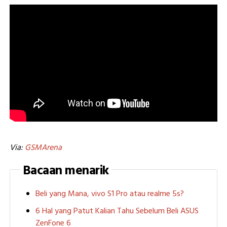
Via:
GSMArena
Bacaan menarik
Beli yang Mana, vivo S1 Pro atau realme 5s?
6 Hal yang Patut Kalian Tahu Sebelum Beli ASUS
ZenFone 6