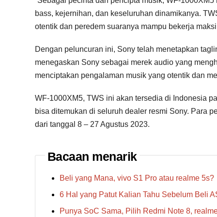
“Sebagai pecinta dan pencipta musik, WF-1000XM5 b
bass, kejernihan, dan keseluruhan dinamikanya. 
otentik dan peredem suaranya mampu bekerja maksim
Dengan peluncuran ini, Sony telah menetapkan taglin
menegaskan Sony sebagai merek audio yang menghub
menciptakan pengalaman musik yang otentik dan m
WF-1000XM5, TWS ini akan tersedia di Indonesia p
bisa ditemukan di seluruh dealer resmi Sony. Para 
dari tanggal 8 – 27 Agustus 2023.
Bacaan menarik
Beli yang Mana, vivo S1 Pro atau realme 5s?
6 Hal yang Patut Kalian Tahu Sebelum Beli
Punya SoC Sama, Pilih Redmi Note 8, realm