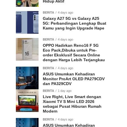
Hidup Aktif
BERITA
4 days ago
Galaxy A27 5G vs Galaxy A25
5G: Perbandingan Lengkap Buat
Kamu yang Ingin Upgrade Hape
BERITA
4 days ago
OPPO Hadirkan Reno16 F 5G
Eco Pack,Dibuka untuk Pre-
order Eksklusif Secara Online
dengan Harga Lebih Terjangkau
BERITA
4 days ago
ASUS Umumkan Kehadiran
Monitor ProArt OLED PA279CDV
dan PA329CDV
BERITA
1 day ago
Live Right, Live Smart dengan
Xiaomi TV S Mini LED 2026
sebagai Pusat Hiburan Rumah
Modern
BERITA
4 days ago
ASUS Umumkan Kehadiran