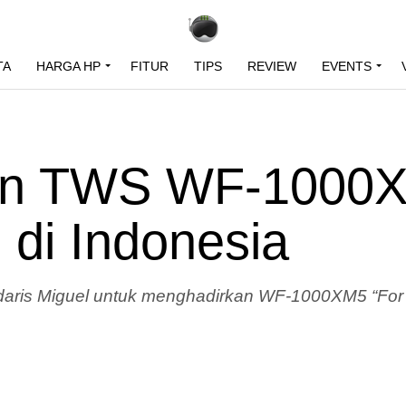
TA
HARGA HP
FITUR
TIPS
REVIEW
EVENTS
an TWS WF-1000
 di Indonesia
aris Miguel untuk menghadirkan WF-1000XM5 “For T