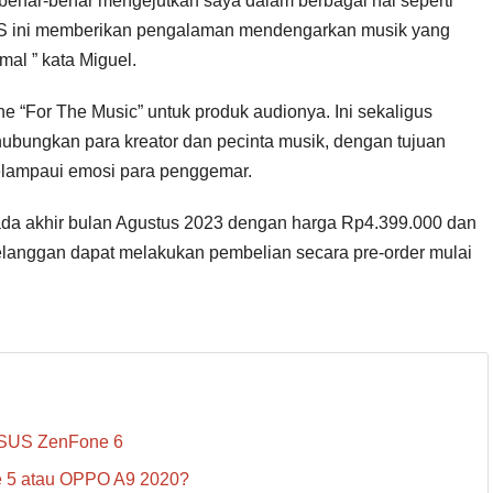
enar-benar mengejutkan saya dalam berbagai hal seperti
TWS ini memberikan pengalaman mendengarkan musik yang
al ” kata Miguel.
e “For The Music” untuk produk audionya. Ini sekaligus
ungkan para kreator dan pecinta musik, dengan tujuan
elampaui emosi para penggemar.
ada akhir bulan Agustus 2023 dengan harga Rp4.399.000 dan
pelanggan dapat melakukan pembelian secara pre-order mulai
 ASUS ZenFone 6
e 5 atau OPPO A9 2020?