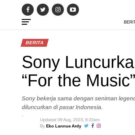
BERI
BERITA
Sony Luncurk
“For the Music”
Sony bekerja sama dengan seniman legend
diluncurkan di pasar Indonesia.
Updated
09 Aug, 2023, 8:33am
By
Eko Lannue Ardy