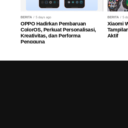
BERITA
5 days ago
BERITA
5 d
OPPO Hadirkan Pembaruan
Xiaomi 
ColorOS, Perkuat Personalisasi,
Tampilan
Kreativitas, dan Performa
Aktif
Pengguna