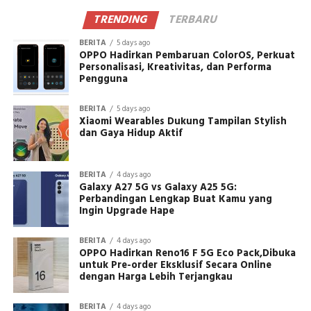
TRENDING
TERBARU
BERITA
5 days ago
OPPO Hadirkan Pembaruan ColorOS, Perkuat
Personalisasi, Kreativitas, dan Performa
Pengguna
BERITA
5 days ago
Xiaomi Wearables Dukung Tampilan Stylish
dan Gaya Hidup Aktif
BERITA
4 days ago
Galaxy A27 5G vs Galaxy A25 5G:
Perbandingan Lengkap Buat Kamu yang
Ingin Upgrade Hape
BERITA
4 days ago
OPPO Hadirkan Reno16 F 5G Eco Pack,Dibuka
untuk Pre-order Eksklusif Secara Online
dengan Harga Lebih Terjangkau
BERITA
4 days ago