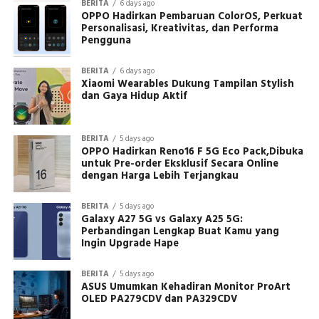
BERITA
6 days ago
OPPO Hadirkan Pembaruan ColorOS, Perkuat
Personalisasi, Kreativitas, dan Performa
Pengguna
BERITA
6 days ago
Xiaomi Wearables Dukung Tampilan Stylish
dan Gaya Hidup Aktif
BERITA
5 days ago
OPPO Hadirkan Reno16 F 5G Eco Pack,Dibuka
untuk Pre-order Eksklusif Secara Online
dengan Harga Lebih Terjangkau
BERITA
5 days ago
Galaxy A27 5G vs Galaxy A25 5G:
Perbandingan Lengkap Buat Kamu yang
Ingin Upgrade Hape
BERITA
5 days ago
ASUS Umumkan Kehadiran Monitor ProArt
OLED PA279CDV dan PA329CDV