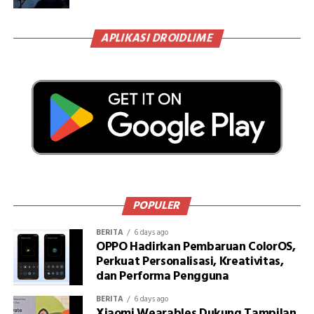
APLIKASI DROIDLIME
POPULER
BERITA
6 days ago
OPPO Hadirkan Pembaruan ColorOS,
Perkuat Personalisasi, Kreativitas,
dan Performa Pengguna
BERITA
6 days ago
Xiaomi Wearables Dukung Tampilan