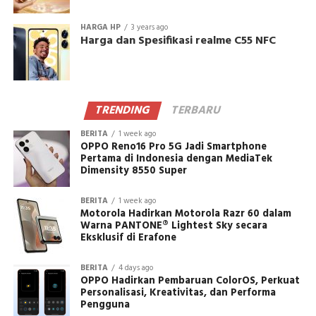
HARGA HP
3 years ago
Harga dan Spesifikasi realme C55 NFC
TRENDING
TERBARU
BERITA
1 week ago
OPPO Reno16 Pro 5G Jadi Smartphone
Pertama di Indonesia dengan MediaTek
Dimensity 8550 Super
BERITA
1 week ago
Motorola Hadirkan Motorola Razr 60 dalam
Warna PANTONE® Lightest Sky secara
Eksklusif di Erafone
BERITA
4 days ago
OPPO Hadirkan Pembaruan ColorOS, Perkuat
Personalisasi, Kreativitas, dan Performa
Pengguna