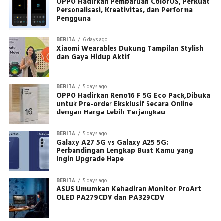
OPPO Hadirkan Pembaruan ColorOS, Perkuat
Personalisasi, Kreativitas, dan Performa
Pengguna
BERITA
6 days ago
Xiaomi Wearables Dukung Tampilan Stylish
dan Gaya Hidup Aktif
BERITA
5 days ago
OPPO Hadirkan Reno16 F 5G Eco Pack,Dibuka
untuk Pre-order Eksklusif Secara Online
dengan Harga Lebih Terjangkau
BERITA
5 days ago
Galaxy A27 5G vs Galaxy A25 5G:
Perbandingan Lengkap Buat Kamu yang
Ingin Upgrade Hape
BERITA
5 days ago
ASUS Umumkan Kehadiran Monitor ProArt
OLED PA279CDV dan PA329CDV