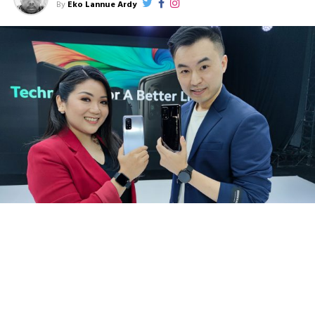
By
Eko Lannue Ardy