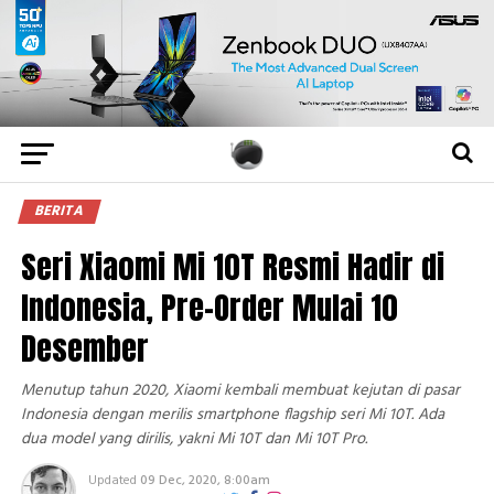
BERITA
Seri Xiaomi Mi 10T Resmi Hadir di
Indonesia, Pre-Order Mulai 10
Desember
Menutup tahun 2020, Xiaomi kembali membuat kejutan di pasar
Indonesia dengan merilis smartphone flagship seri Mi 10T. Ada
dua model yang dirilis, yakni Mi 10T dan Mi 10T Pro.
Updated
09 Dec, 2020, 8:00am