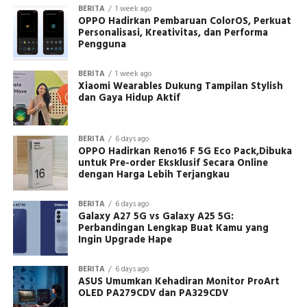
BERITA
1 week ago
OPPO Hadirkan Pembaruan ColorOS, Perkuat
Personalisasi, Kreativitas, dan Performa
Pengguna
BERITA
1 week ago
Xiaomi Wearables Dukung Tampilan Stylish
dan Gaya Hidup Aktif
BERITA
6 days ago
OPPO Hadirkan Reno16 F 5G Eco Pack,Dibuka
untuk Pre-order Eksklusif Secara Online
dengan Harga Lebih Terjangkau
BERITA
6 days ago
Galaxy A27 5G vs Galaxy A25 5G:
Perbandingan Lengkap Buat Kamu yang
Ingin Upgrade Hape
BERITA
6 days ago
ASUS Umumkan Kehadiran Monitor ProArt
OLED PA279CDV dan PA329CDV