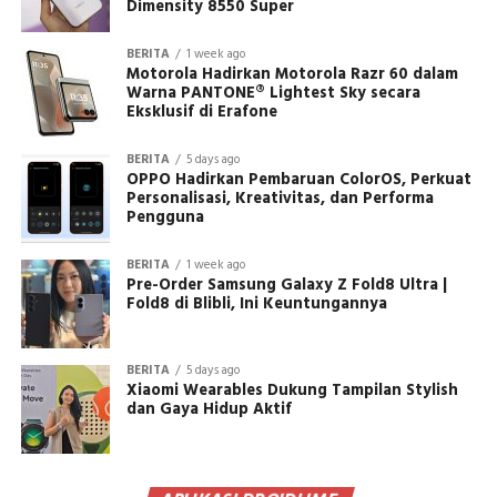
Dimensity 8550 Super
BERITA
1 week ago
Motorola Hadirkan Motorola Razr 60 dalam
Warna PANTONE® Lightest Sky secara
Eksklusif di Erafone
BERITA
5 days ago
OPPO Hadirkan Pembaruan ColorOS, Perkuat
Personalisasi, Kreativitas, dan Performa
Pengguna
BERITA
1 week ago
Pre-Order Samsung Galaxy Z Fold8 Ultra |
Fold8 di Blibli, Ini Keuntungannya
BERITA
5 days ago
Xiaomi Wearables Dukung Tampilan Stylish
dan Gaya Hidup Aktif