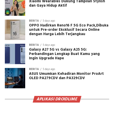
Xiaomi Wearables Dukung Tampilan Stylish
dan Gaya Hidup Aktif
BERITA
5 days ago
OPPO Hadirkan Reno16 F 5G Eco Pack,Dibuka
untuk Pre-order Eksklusif Secara Online
dengan Harga Lebih Terjangkau
BERITA
5 days ago
Galaxy A27 5G vs Galaxy A25 5G:
Perbandingan Lengkap Buat Kamu yang
Ingin Upgrade Hape
BERITA
5 days ago
ASUS Umumkan Kehadiran Monitor ProArt
OLED PA279CDV dan PA329CDV
APLIKASI DROIDLIME