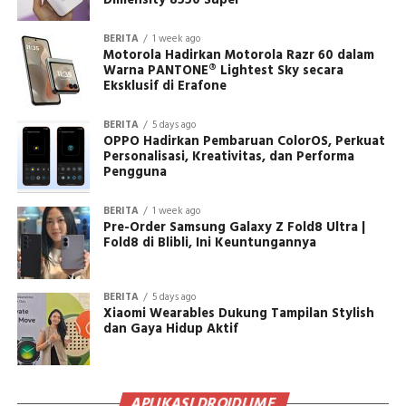
Dimensity 8550 Super
BERITA
1 week ago
Motorola Hadirkan Motorola Razr 60 dalam
Warna PANTONE® Lightest Sky secara
Eksklusif di Erafone
BERITA
5 days ago
OPPO Hadirkan Pembaruan ColorOS, Perkuat
Personalisasi, Kreativitas, dan Performa
Pengguna
BERITA
1 week ago
Pre-Order Samsung Galaxy Z Fold8 Ultra |
Fold8 di Blibli, Ini Keuntungannya
BERITA
5 days ago
Xiaomi Wearables Dukung Tampilan Stylish
dan Gaya Hidup Aktif
APLIKASI DROIDLIME