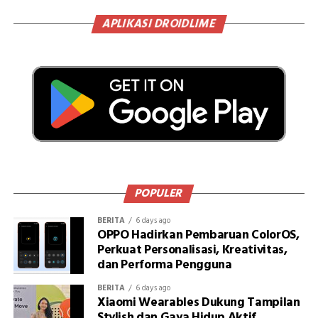
APLIKASI DROIDLIME
POPULER
BERITA
6 days ago
OPPO Hadirkan Pembaruan ColorOS,
Perkuat Personalisasi, Kreativitas,
dan Performa Pengguna
BERITA
6 days ago
Xiaomi Wearables Dukung Tampilan
Stylish dan Gaya Hidup Aktif