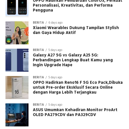
OPPO Hadirkan Pembaruan ColorOS, Perkuat
Personalisasi, Kreativitas, dan Performa
Pengguna
BERITA
6 days ago
Xiaomi Wearables Dukung Tampilan Stylish
dan Gaya Hidup Aktif
BERITA
5 days ago
Galaxy A27 5G vs Galaxy A25 5G:
Perbandingan Lengkap Buat Kamu yang
Ingin Upgrade Hape
BERITA
5 days ago
OPPO Hadirkan Reno16 F 5G Eco Pack,Dibuka
untuk Pre-order Eksklusif Secara Online
dengan Harga Lebih Terjangkau
BERITA
5 days ago
ASUS Umumkan Kehadiran Monitor ProArt
OLED PA279CDV dan PA329CDV