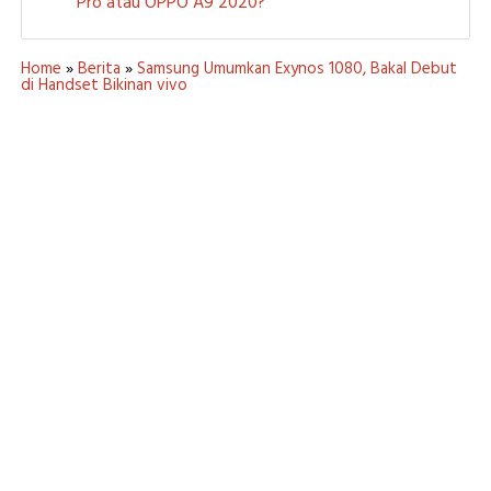
Pro atau OPPO A9 2020?
Home
»
Berita
»
Samsung Umumkan Exynos 1080, Bakal Debut
di Handset Bikinan vivo