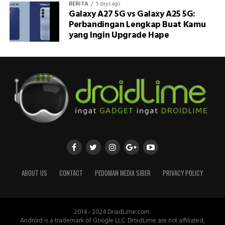
BERITA
5 days ago
Galaxy A27 5G vs Galaxy A25 5G:
Perbandingan Lengkap Buat Kamu
yang Ingin Upgrade Hape
ABOUT US
CONTACT
PEDOMAN MEDIA SIBER
PRIVACY POLICY
2014 - 2024 DroidLime.com.
Android is a trademark of Google LLC. DroidLime are not affiliated,