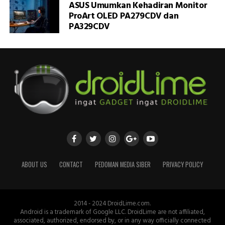
ASUS Umumkan Kehadiran Monitor
ProArt OLED PA279CDV dan
PA329CDV
ABOUT US
CONTACT
PEDOMAN MEDIA SIBER
PRIVACY POLICY
2014 - 2024 DroidLime.com.
Android is a trademark of Google LLC. DroidLime are not affiliated,
associated, authorized, endorsed by, or in any way officially connected