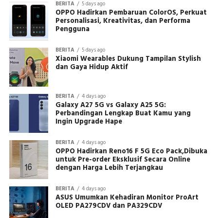
BERITA
5 days ago
OPPO Hadirkan Pembaruan ColorOS, Perkuat
Personalisasi, Kreativitas, dan Performa
Pengguna
BERITA
5 days ago
Xiaomi Wearables Dukung Tampilan Stylish
dan Gaya Hidup Aktif
BERITA
4 days ago
Galaxy A27 5G vs Galaxy A25 5G:
Perbandingan Lengkap Buat Kamu yang
Ingin Upgrade Hape
BERITA
4 days ago
OPPO Hadirkan Reno16 F 5G Eco Pack,Dibuka
untuk Pre-order Eksklusif Secara Online
dengan Harga Lebih Terjangkau
BERITA
4 days ago
ASUS Umumkan Kehadiran Monitor ProArt
OLED PA279CDV dan PA329CDV