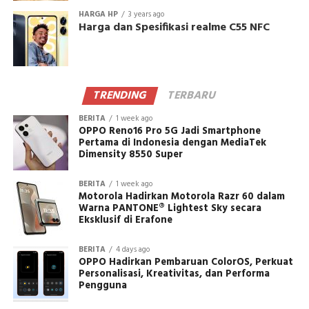
HARGA HP
3 years ago
Harga dan Spesifikasi realme C55 NFC
TRENDING
TERBARU
BERITA
1 week ago
OPPO Reno16 Pro 5G Jadi Smartphone
Pertama di Indonesia dengan MediaTek
Dimensity 8550 Super
BERITA
1 week ago
Motorola Hadirkan Motorola Razr 60 dalam
Warna PANTONE® Lightest Sky secara
Eksklusif di Erafone
BERITA
4 days ago
OPPO Hadirkan Pembaruan ColorOS, Perkuat
Personalisasi, Kreativitas, dan Performa
Pengguna