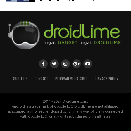
ABOUT US
CONTACT
PEDOMAN MEDIA SIBER
PRIVACY POLICY
2014 - 2024 DroidLime.com.
Android is a trademark of Google LLC. DroidLime are not affiliated,
associated, authorized, endorsed by, or in any way officially connected
with Google LLC., or any of its subsidiaries or its affiliates.