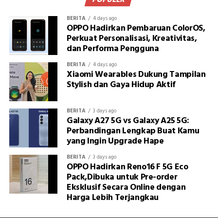
POPULER
BERITA
4 days ago
OPPO Hadirkan Pembaruan ColorOS,
Perkuat Personalisasi, Kreativitas,
dan Performa Pengguna
BERITA
4 days ago
Xiaomi Wearables Dukung Tampilan
Stylish dan Gaya Hidup Aktif
BERITA
3 days ago
Galaxy A27 5G vs Galaxy A25 5G:
Perbandingan Lengkap Buat Kamu
yang Ingin Upgrade Hape
BERITA
3 days ago
OPPO Hadirkan Reno16 F 5G Eco
Pack,Dibuka untuk Pre-order
Eksklusif Secara Online dengan
Harga Lebih Terjangkau