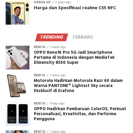
HARGA HP
3 years ago
Harga dan Spesifikasi realme C55 NFC
TRENDING
TERBARU
BERITA
1 week ago
OPPO Reno16 Pro 5G Jadi Smartphone
Pertama di Indonesia dengan MediaTek
Dimensity 8550 Super
BERITA
1 week ago
Motorola Hadirkan Motorola Razr 60 dalam
Warna PANTONE® Lightest Sky secara
Eksklusif di Erafone
BERITA
4 days ago
OPPO Hadirkan Pembaruan ColorOS, Perkuat
Personalisasi, Kreativitas, dan Performa
Pengguna
BERITA
1 week ago