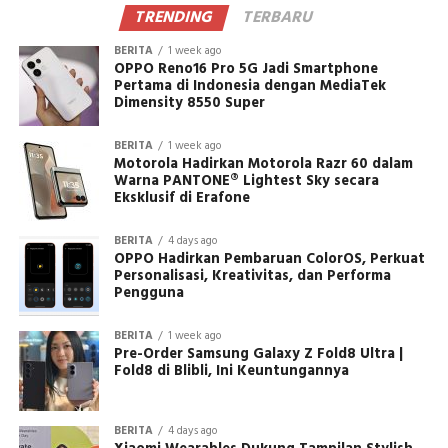
TRENDING
TERBARU
BERITA
1 week ago
OPPO Reno16 Pro 5G Jadi Smartphone
Pertama di Indonesia dengan MediaTek
Dimensity 8550 Super
BERITA
1 week ago
Motorola Hadirkan Motorola Razr 60 dalam
Warna PANTONE® Lightest Sky secara
Eksklusif di Erafone
BERITA
4 days ago
OPPO Hadirkan Pembaruan ColorOS, Perkuat
Personalisasi, Kreativitas, dan Performa
Pengguna
BERITA
1 week ago
Pre-Order Samsung Galaxy Z Fold8 Ultra |
Fold8 di Blibli, Ini Keuntungannya
BERITA
4 days ago