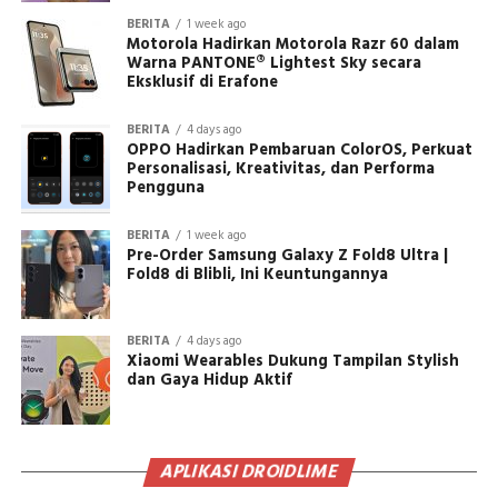
BERITA
1 week ago
Motorola Hadirkan Motorola Razr 60 dalam
Warna PANTONE® Lightest Sky secara
Eksklusif di Erafone
BERITA
4 days ago
OPPO Hadirkan Pembaruan ColorOS, Perkuat
Personalisasi, Kreativitas, dan Performa
Pengguna
BERITA
1 week ago
Pre-Order Samsung Galaxy Z Fold8 Ultra |
Fold8 di Blibli, Ini Keuntungannya
BERITA
4 days ago
Xiaomi Wearables Dukung Tampilan Stylish
dan Gaya Hidup Aktif
APLIKASI DROIDLIME