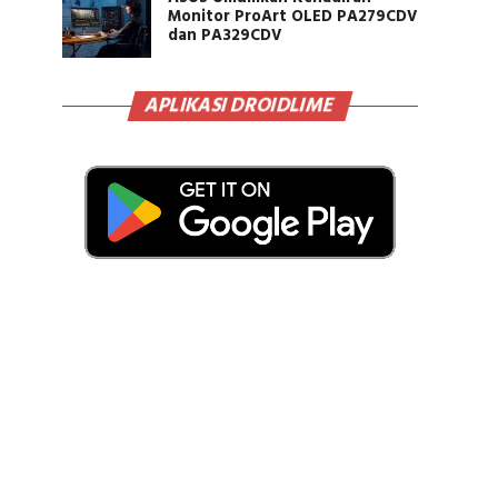
Monitor ProArt OLED PA279CDV
dan PA329CDV
APLIKASI DROIDLIME