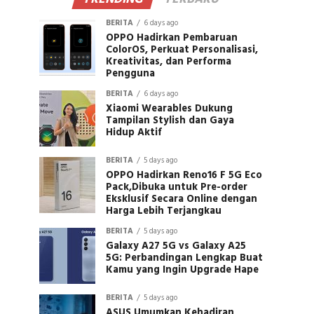
BERITA
6 days ago
OPPO Hadirkan Pembaruan
ColorOS, Perkuat Personalisasi,
Kreativitas, dan Performa
Pengguna
BERITA
6 days ago
Xiaomi Wearables Dukung
Tampilan Stylish dan Gaya
Hidup Aktif
BERITA
5 days ago
OPPO Hadirkan Reno16 F 5G Eco
Pack,Dibuka untuk Pre-order
Eksklusif Secara Online dengan
Harga Lebih Terjangkau
BERITA
5 days ago
Galaxy A27 5G vs Galaxy A25
5G: Perbandingan Lengkap Buat
Kamu yang Ingin Upgrade Hape
BERITA
5 days ago
ASUS Umumkan Kehadiran