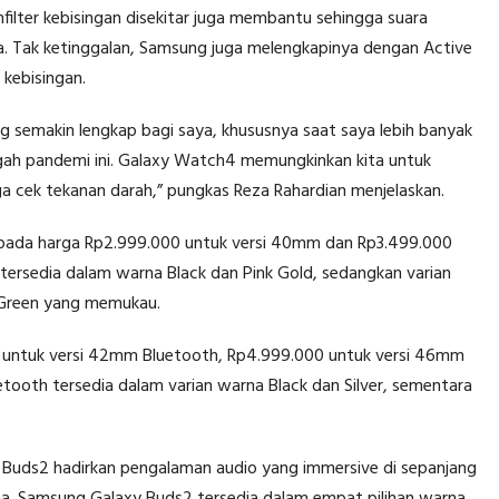
filter kebisingan disekitar juga membantu sehingga suara
a. Tak ketinggalan, Samsung juga melengkapinya dengan Active
kebisingan.
g semakin lengkap bagi saya, khususnya saat saya lebih banyak
gah pandemi ini. Galaxy Watch4 memungkinkan kita untuk
gga cek tekanan darah,” pungkas Reza Rahardian menjelaskan.
ada harga Rp2.999.000 untuk versi 40mm dan Rp3.499.000
tersedia dalam warna Black dan Pink Gold, sedangkan varian
 Green yang memukau.
0 untuk versi 42mm Bluetooth, Rp4.999.000 untuk versi 46mm
tooth tersedia dalam varian warna Black dan Silver, sementara
 Buds2 hadirkan pengalaman audio yang immersive di sepanjang
na. Samsung Galaxy Buds2 tersedia dalam empat pilihan warna