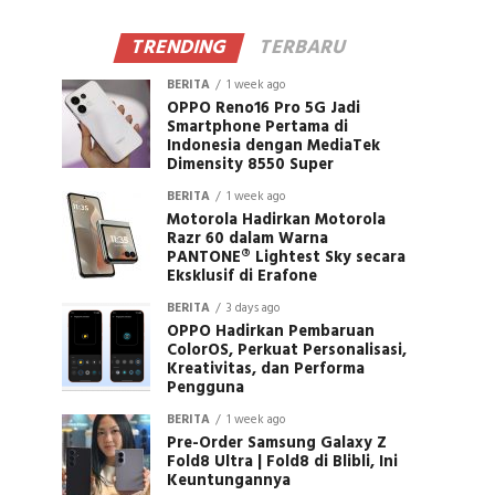
TRENDING
TERBARU
BERITA
1 week ago
OPPO Reno16 Pro 5G Jadi
Smartphone Pertama di
Indonesia dengan MediaTek
Dimensity 8550 Super
BERITA
1 week ago
Motorola Hadirkan Motorola
Razr 60 dalam Warna
PANTONE® Lightest Sky secara
Eksklusif di Erafone
BERITA
3 days ago
OPPO Hadirkan Pembaruan
ColorOS, Perkuat Personalisasi,
Kreativitas, dan Performa
Pengguna
BERITA
1 week ago
Pre-Order Samsung Galaxy Z
Fold8 Ultra | Fold8 di Blibli, Ini
Keuntungannya