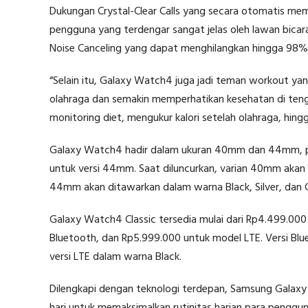
Dukungan Crystal-Clear Calls yang secara otomatis mem
pengguna yang terdengar sangat jelas oleh lawan bicar
Noise Canceling yang dapat menghilangkan hingga 98% 
“Selain itu, Galaxy Watch4 juga jadi teman workout yan
olahraga dan semakin memperhatikan kesehatan di ten
monitoring diet, mengukur kalori setelah olahraga, hin
Galaxy Watch4 hadir dalam ukuran 40mm dan 44mm, p
untuk versi 44mm. Saat diluncurkan, varian 40mm akan 
44mm akan ditawarkan dalam warna Black, Silver, dan
Galaxy Watch4 Classic tersedia mulai dari Rp4.499.00
Bluetooth, dan Rp5.999.000 untuk model LTE. Versi Blue
versi LTE dalam warna Black.
Dilengkapi dengan teknologi terdepan, Samsung Galaxy
hari untuk memaksimalkan rutinitas harian para penggu