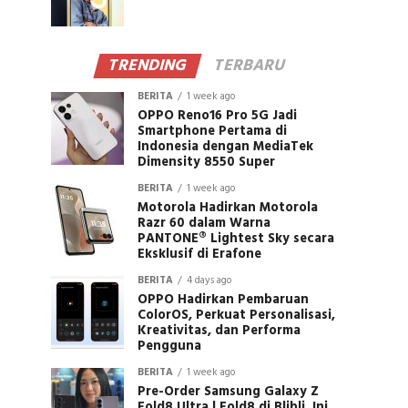
TRENDING
TERBARU
BERITA
1 week ago
OPPO Reno16 Pro 5G Jadi
Smartphone Pertama di
Indonesia dengan MediaTek
Dimensity 8550 Super
BERITA
1 week ago
Motorola Hadirkan Motorola
Razr 60 dalam Warna
PANTONE® Lightest Sky secara
Eksklusif di Erafone
BERITA
4 days ago
OPPO Hadirkan Pembaruan
ColorOS, Perkuat Personalisasi,
Kreativitas, dan Performa
Pengguna
BERITA
1 week ago
Pre-Order Samsung Galaxy Z
Fold8 Ultra | Fold8 di Blibli, Ini