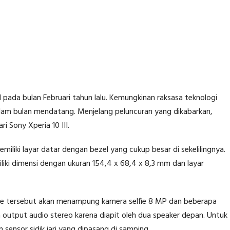
ada bulan Februari tahun lalu. Kemungkinan raksasa teknologi
alam bulan mendatang. Menjelang peluncuran yang dikabarkan,
i Sony Xperia 10 III.
miliki layar datar dengan bezel yang cukup besar di sekelilingnya.
i dimensi dengan ukuran 154,4 x 68,4 x 8,3 mm dan layar
ne tersebut akan menampung kamera selfie 8 MP dan beberapa
 output audio stereo karena diapit oleh dua speaker depan. Untuk
 sensor sidik jari yang dipasang di samping.