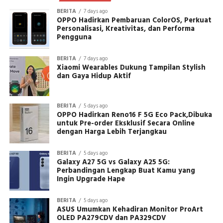
BERITA
7 days ago
OPPO Hadirkan Pembaruan ColorOS, Perkuat
Personalisasi, Kreativitas, dan Performa
Pengguna
BERITA
7 days ago
Xiaomi Wearables Dukung Tampilan Stylish
dan Gaya Hidup Aktif
BERITA
5 days ago
OPPO Hadirkan Reno16 F 5G Eco Pack,Dibuka
untuk Pre-order Eksklusif Secara Online
dengan Harga Lebih Terjangkau
BERITA
5 days ago
Galaxy A27 5G vs Galaxy A25 5G:
Perbandingan Lengkap Buat Kamu yang
Ingin Upgrade Hape
BERITA
5 days ago
ASUS Umumkan Kehadiran Monitor ProArt
OLED PA279CDV dan PA329CDV