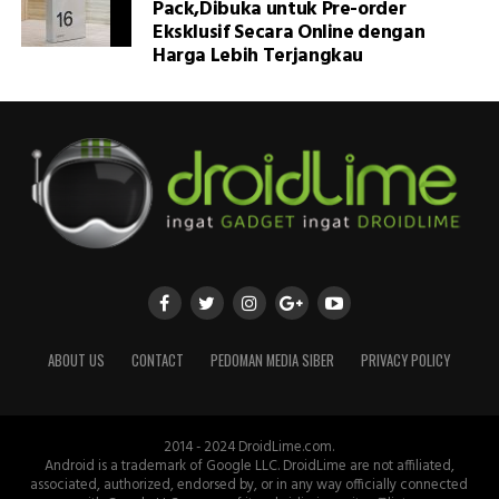
Pack,Dibuka untuk Pre-order
Eksklusif Secara Online dengan
Harga Lebih Terjangkau
ABOUT US
CONTACT
PEDOMAN MEDIA SIBER
PRIVACY POLICY
2014 - 2024 DroidLime.com.
Android is a trademark of Google LLC. DroidLime are not affiliated,
associated, authorized, endorsed by, or in any way officially connected