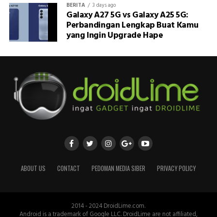
BERITA
3 days ago
Galaxy A27 5G vs Galaxy A25 5G:
Perbandingan Lengkap Buat Kamu
yang Ingin Upgrade Hape
ABOUT US
CONTACT
PEDOMAN MEDIA SIBER
PRIVACY POLICY
2014 - 2024 DroidLime.com.
Android is a trademark of Google LLC. DroidLime are not affiliated,