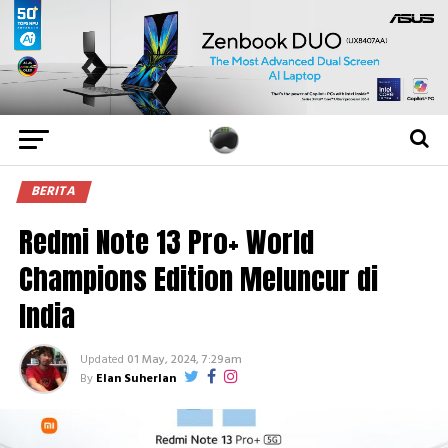
BERITA
Redmi Note 13 Pro+ World
Champions Edition Meluncur di
India
Updated
01 May, 2024, 7:29am
By
Elan Suherlan