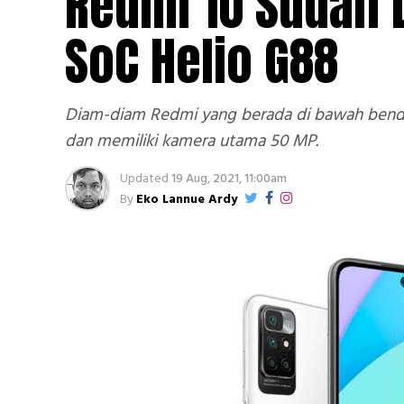
Redmi 10 Sudah 
SoC Helio G88
Diam-diam Redmi yang berada di bawah bend
dan memiliki kamera utama 50 MP.
Updated
19 Aug, 2021, 11:00am
By
Eko Lannue Ardy