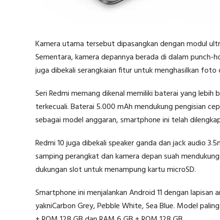
Kamera utama tersebut dipasangkan dengan modul ult
Sementara, kamera depannya berada di dalam punch-hol
juga dibekali serangkaian fitur untuk menghasilkan foto 
Seri Redmi memang dikenal memiliki baterai yang lebih b
terkecuali. Baterai 5.000 mAh mendukung pengisian ce
sebagai model anggaran, smartphone ini telah dilengka
Redmi 10 juga dibekali speaker ganda dan jack audio 3.5
samping perangkat dan kamera depan suah mendukung fi
dukungan slot untuk menampung kartu microSD.
Smartphone ini menjalankan Android 11 dengan lapisan a
yakniCarbon Grey, Pebble White, Sea Blue. Model pali
+ ROM 128 GB dan RAM 6 GB + ROM 128 GB.