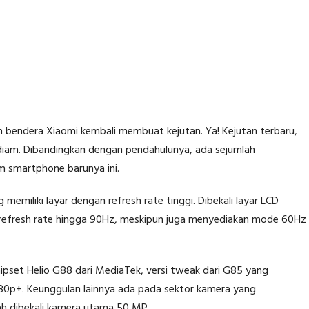
bendera Xiaomi kembali membuat kejutan. Ya! Kejutan terbaru,
iam. Dibandingkan dengan pendahulunya, ada sejumlah
m smartphone barunya ini.
memiliki layar dengan refresh rate tinggi. Dibekali layar LCD
a refresh rate hingga 90Hz, meskipun juga menyediakan mode 60Hz
pset Helio G88 dari MediaTek, versi tweak dari G85 yang
1080p+. Keunggulan lainnya ada pada sektor kamera yang
ah dibekali kamera utama 50 MP.