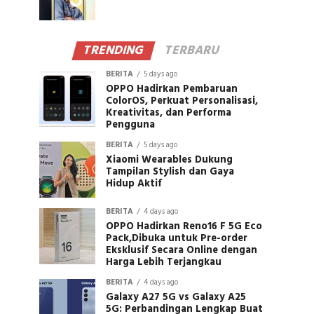
TRENDING
TERBARU
BERITA
5 days ago
OPPO Hadirkan Pembaruan
ColorOS, Perkuat Personalisasi,
Kreativitas, dan Performa
Pengguna
BERITA
5 days ago
Xiaomi Wearables Dukung
Tampilan Stylish dan Gaya
Hidup Aktif
BERITA
4 days ago
OPPO Hadirkan Reno16 F 5G Eco
Pack,Dibuka untuk Pre-order
Eksklusif Secara Online dengan
Harga Lebih Terjangkau
BERITA
4 days ago
Galaxy A27 5G vs Galaxy A25
5G: Perbandingan Lengkap Buat