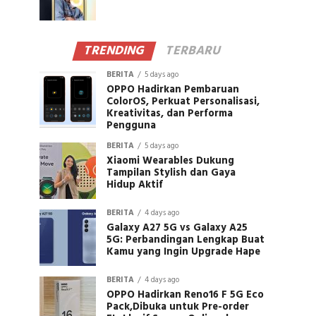
TRENDING
TERBARU
BERITA
5 days ago
OPPO Hadirkan Pembaruan
ColorOS, Perkuat Personalisasi,
Kreativitas, dan Performa
Pengguna
BERITA
5 days ago
Xiaomi Wearables Dukung
Tampilan Stylish dan Gaya
Hidup Aktif
BERITA
4 days ago
Galaxy A27 5G vs Galaxy A25
5G: Perbandingan Lengkap Buat
Kamu yang Ingin Upgrade Hape
BERITA
4 days ago
OPPO Hadirkan Reno16 F 5G Eco
Pack,Dibuka untuk Pre-order