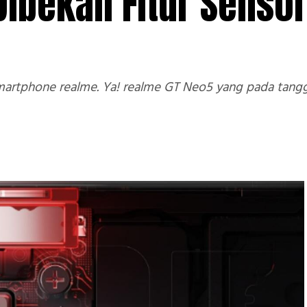
ibekali Fitur Sensor
 smartphone realme. Ya! realme GT Neo5 yang pada tangg