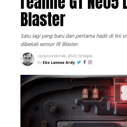
realme GT Neo5 D
Blaster
Satu lagi yang baru dan pertama hadir di lini
dibekali sensor IR Blaster.
Updated
06 Feb, 2023, 12:50pm
By
Eko Lannue Ardy