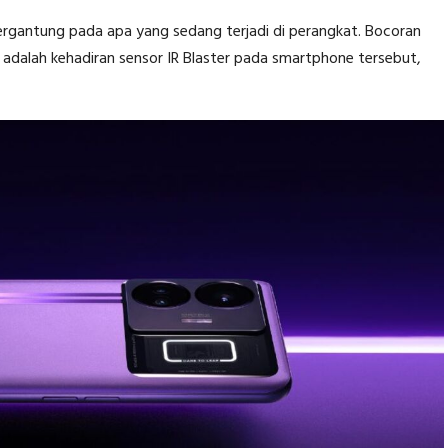
tergantung pada apa yang sedang terjadi di perangkat. Bocoran
 adalah kehadiran sensor IR Blaster pada smartphone tersebut,