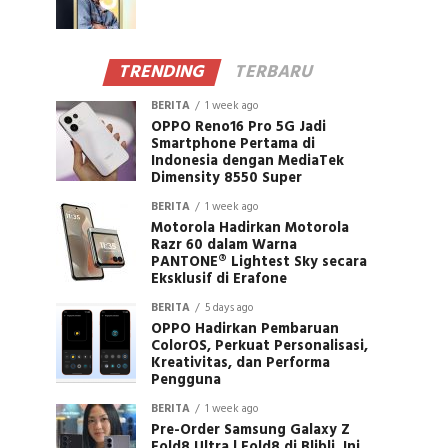
TRENDING
TERBARU
BERITA
1 week ago
OPPO Reno16 Pro 5G Jadi
Smartphone Pertama di
Indonesia dengan MediaTek
Dimensity 8550 Super
BERITA
1 week ago
Motorola Hadirkan Motorola
Razr 60 dalam Warna
PANTONE® Lightest Sky secara
Eksklusif di Erafone
BERITA
5 days ago
OPPO Hadirkan Pembaruan
ColorOS, Perkuat Personalisasi,
Kreativitas, dan Performa
Pengguna
BERITA
1 week ago
Pre-Order Samsung Galaxy Z
Fold8 Ultra | Fold8 di Blibli, Ini