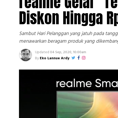
realme Gelar “r
Diskon Hingga R
Sambut Hari Pelanggan yang jatuh pada tangga
menawarkan beragam produk yang dikembangka
Updated
04 Sep, 2020, 10:00am
By
Eko Lannue Ardy