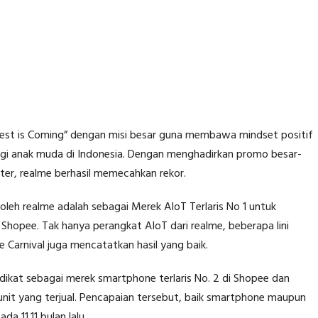
 Best is Coming” dengan misi besar guna membawa mindset positif
agi anak muda di Indonesia. Dengan menghadirkan promo besar-
er, realme berhasil memecahkan rekor.
oleh realme adalah sebagai Merek AIoT Terlaris No 1 untuk
Shopee. Tak hanya perangkat AIoT dari realme, beberapa lini
Carnival juga mencatatkan hasil yang baik.
dikat sebagai merek smartphone terlaris No. 2 di Shopee dan
unit yang terjual. Pencapaian tersebut, baik smartphone maupun
a 11.11 bulan lalu.