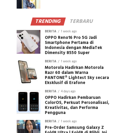
TRENDING
TERBARU
BERITA
1 week ago
OPPO Reno16 Pro 5G Jadi
Smartphone Pertama di
Indonesia dengan MediaTek
Dimensity 8550 Super
BERITA
1 week ago
Motorola Hadirkan Motorola
Razr 60 dalam Warna
PANTONE® Lightest Sky secara
Eksklusif di Erafone
BERITA
4 days ago
OPPO Hadirkan Pembaruan
ColorOS, Perkuat Personalisasi,
Kreativitas, dan Performa
Pengguna
BERITA
1 week ago
Pre-Order Samsung Galaxy Z
Fold8 Ultra | Fold8 di Blibli, Ini