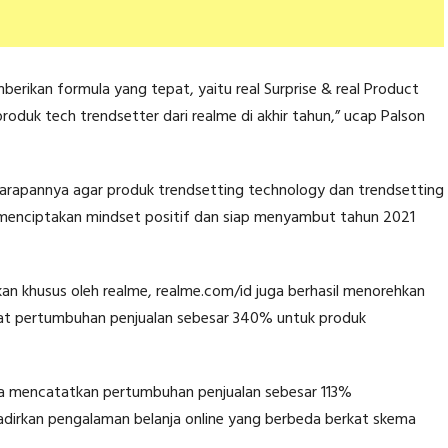
erikan formula yang tepat, yaitu real Surprise & real Product
oduk tech trendsetter dari realme di akhir tahun,” ucap Palson
harapannya agar produk trendsetting technology dan trendsetting
t menciptakan mindset positif dan siap menyambut tahun 2021
kan khusus oleh realme, realme.com/id juga berhasil menorehkan
atat pertumbuhan penjualan sebesar 340% untuk produk
 juga mencatatkan pertumbuhan penjualan sebesar 113%
adirkan pengalaman belanja online yang berbeda berkat skema