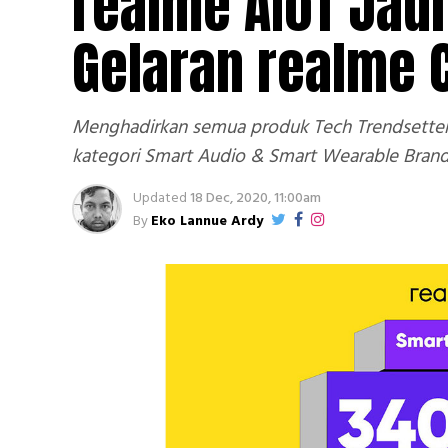
realme AIoT Jadi
Gelaran realme C
Menghadirkan semua produk Tech Trendsetter 
kategori Smart Audio & Smart Wearable Brand 
Updated
18 Dec, 2020, 11:00am
By
Eko Lannue Ardy