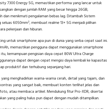
ity 7300 Energy 5G, memastikan performa yang lancar untuk
ipasangkan dengan jumlah RAM yang besar hingga 26GB,
dah dan menikmati pengalaman bebas lag. Ditambah Sistem
ng seluas 6050mm², membuat realme 13+ 5G menjadi pilihan
ra pekerjaan dan hiburan.
ting untuk smartphone apa pun di dunia yang serba cepat saat ini.
5000mAh, memastikan pengguna dapat menggunakan smartphone
ain itu, kemampuan pengisian daya cepat 80W Ultra Charge
ggunanya dapat dengan cepat mengisi daya kembali ke kapasitas
 produktif dan terhubung sepanjang hari.
gi yang menghadirkan warna-warna cerah, detail yang tajam, dan
kontras yang sangat baik, membuat konten terlihat jelas dan
foto, atau membaca artikel. Mendukung fitur Pro-XDR, disertai
kan yang paling halus pun dapat dengan mudah ditampilkan.