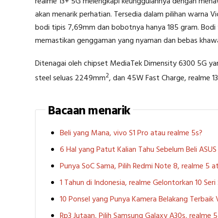
realme 13+ 5G melengkapi keunggulannya dengan menaw
akan menarik perhatian. Tersedia dalam pilihan warna V
bodi tipis 7,69mm dan bobotnya hanya 185 gram. Bodi y
memastikan genggaman yang nyaman dan bebas khawati
Ditenagai oleh chipset MediaTek Dimensity 6300 5G ya
2
steel seluas 2249mm
, dan 45W Fast Charge, realme 1
Bacaan menarik
Beli yang Mana, vivo S1 Pro atau realme 5s?
6 Hal yang Patut Kalian Tahu Sebelum Beli ASU
Punya SoC Sama, Pilih Redmi Note 8, realme 5
1 Tahun di Indonesia, realme Gelontorkan 10 Ser
10 Ponsel yang Punya Kamera Belakang Terbaik
Rp3 Jutaan, Pilih Samsung Galaxy A30s, realme