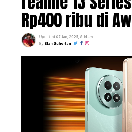
realme 13 Series
Rp400 ribu di A
Updated
07 Jan, 2025, 8:14am
By
Elan Suherlan