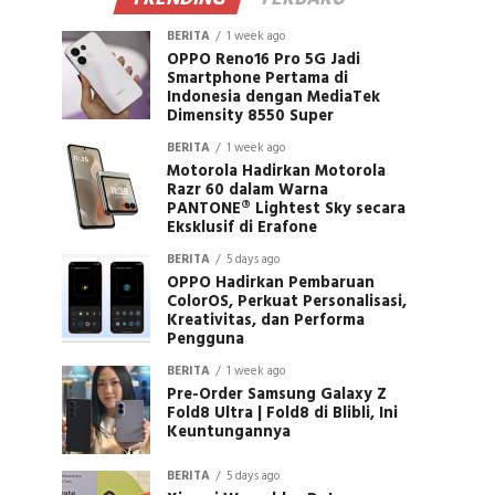
BERITA
1 week ago
OPPO Reno16 Pro 5G Jadi
Smartphone Pertama di
Indonesia dengan MediaTek
Dimensity 8550 Super
BERITA
1 week ago
Motorola Hadirkan Motorola
Razr 60 dalam Warna
PANTONE® Lightest Sky secara
Eksklusif di Erafone
BERITA
5 days ago
OPPO Hadirkan Pembaruan
ColorOS, Perkuat Personalisasi,
Kreativitas, dan Performa
Pengguna
BERITA
1 week ago
Pre-Order Samsung Galaxy Z
Fold8 Ultra | Fold8 di Blibli, Ini
Keuntungannya
BERITA
5 days ago