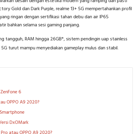
arkan desain dengan estetika modern yang ramping dan pasti
ictory Gold dan Dark Purple, realme 13+ 5G mempertahankan profil
ang ringan dengan sertifikasi tahan debu dan air IP65
r bahkan selama sesi gaming panjang.
ng tangguh, RAM hingga 26GB*, sistem pendingin uap stainless
3 5G turut mampu menyediakan gameplay mulus dan stabil.
S ZenFone 6
 atau OPPO A9 2020?
i Smartphone
 Versi DxOMark
 5 Pro atau OPPO A9 2020?