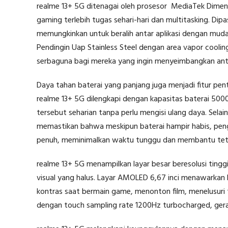
realme 13+ 5G ditenagai oleh prosesor
MediaTek Dimens
gaming terlebih tugas sehari-hari dan multitasking. D
memungkinkan untuk beralih antar aplikasi dengan mu
Pendingin Uap Stainless Steel dengan area vapor cooli
serbaguna bagi mereka yang ingin menyeimbangkan anta
Daya tahan baterai yang panjang juga menjadi fitur pen
realme 13+ 5G dilengkapi dengan kapasitas baterai 
tersebut seharian tanpa perlu mengisi ulang daya. Sel
memastikan bahwa meskipun baterai hampir habis, pen
penuh, meminimalkan waktu tunggu dan membantu tetap
realme 13+ 5G menampilkan layar besar beresolusi ting
visual yang halus. Layar AMOLED 6,67 inci menawarkan 
kontras saat bermain game, menonton film, menelusuri 
dengan touch sampling rate 1200Hz turbocharged, gera