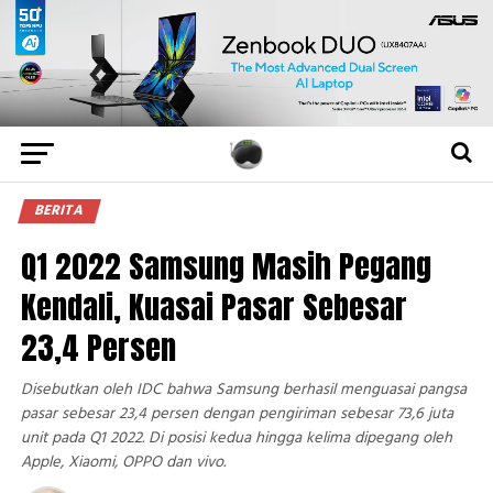
BERITA
Q1 2022 Samsung Masih Pegang
Kendali, Kuasai Pasar Sebesar
23,4 Persen
Disebutkan oleh IDC bahwa Samsung berhasil menguasai pangsa
pasar sebesar 23,4 persen dengan pengiriman sebesar 73,6 juta
unit pada Q1 2022. Di posisi kedua hingga kelima dipegang oleh
Apple, Xiaomi, OPPO dan vivo.