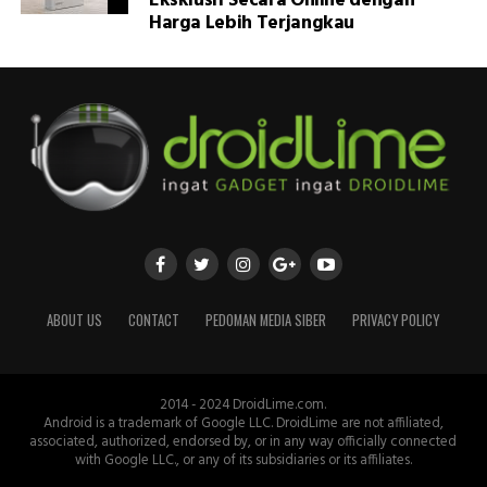
Eksklusif Secara Online dengan
Harga Lebih Terjangkau
ABOUT US
CONTACT
PEDOMAN MEDIA SIBER
PRIVACY POLICY
2014 - 2024 DroidLime.com.
Android is a trademark of Google LLC. DroidLime are not affiliated,
associated, authorized, endorsed by, or in any way officially connected
with Google LLC., or any of its subsidiaries or its affiliates.