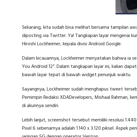
Sekarang, kita sudah bisa melihat bersama tampilan awal 
diposting via Twitter. Ya! Tangkapan layar mengenai kunci
Hiroshi Lockheimer, kepala divisi Android Google.
Dalam kicauannya, Lockheimer menyatakan bahwa ia se
You Android 12”. Dalam tangkapan layar ini, kalian dapa
bawah layar tepat di bawah widget penunjuk waktu.
Sayangnya, Lockheimer sudah menghapus tweet tersebu
Pemimpin Redaksi XDADevelopers, Mishaal Rahman, kem
di akunnya sendiri.
Lebih lanjut, screenshot tersebut memiliki resolusi 1.44
Pixel 6 sebenarnya adalah 1.140 x 3.120 piksel. Aspek pe
jaringan 5G dengan operator Verizon.