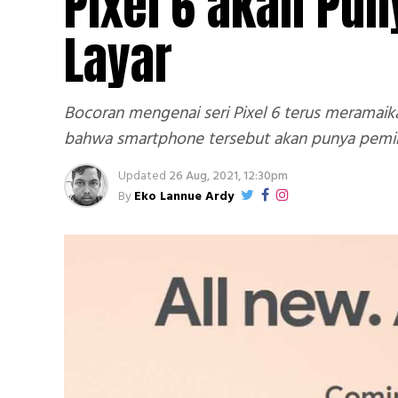
Pixel 6 akan Pun
Layar
Bocoran mengenai seri Pixel 6 terus meramaik
bahwa smartphone tersebut akan punya pemindai
Updated
26 Aug, 2021, 12:30pm
By
Eko Lannue Ardy