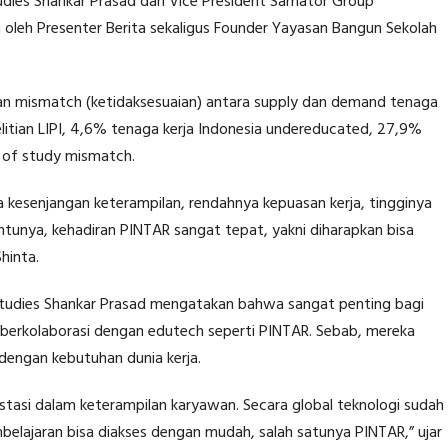
tudies Shankar Prasad dan Vice President Samator Group
 oleh Presenter Berita sekaligus Founder Yayasan Bangun Sekolah
an mismatch (ketidaksesuaian) antara supply dan demand tenaga
litian LIPI, 4,6% tenaga kerja Indonesia undereducated, 27,9%
 of study mismatch.
 kesenjangan keterampilan, rendahnya kepuasan kerja, tingginya
tunya, kehadiran PINTAR sangat tepat, yakni diharapkan bisa
hinta.
Studies Shankar Prasad mengatakan bahwa sangat penting bagi
tuk berkolaborasi dengan edutech seperti PINTAR. Sebab, mereka
engan kebutuhan dunia kerja.
stasi dalam keterampilan karyawan. Secara global teknologi sudah
mbelajaran bisa diakses dengan mudah, salah satunya PINTAR,” ujar