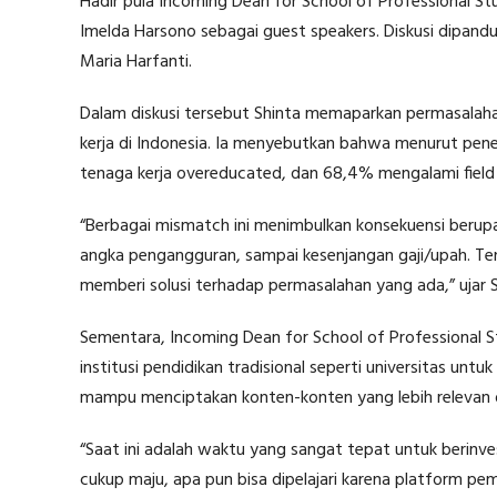
Hadir pula Incoming Dean for School of Professional S
Imelda Harsono sebagai guest speakers. Diskusi dipandu
Maria Harfanti.
Dalam diskusi tersebut Shinta memaparkan permasalah
kerja di Indonesia. Ia menyebutkan bahwa menurut pene
tenaga kerja overeducated, dan 68,4% mengalami field
“Berbagai mismatch ini menimbulkan konsekuensi berupa
angka pengangguran, sampai kesenjangan gaji/upah. Ten
memberi solusi terhadap permasalahan yang ada,” ujar S
Sementara, Incoming Dean for School of Professional 
institusi pendidikan tradisional seperti universitas un
mampu menciptakan konten-konten yang lebih relevan d
“Saat ini adalah waktu yang sangat tepat untuk berinve
cukup maju, apa pun bisa dipelajari karena platform pe