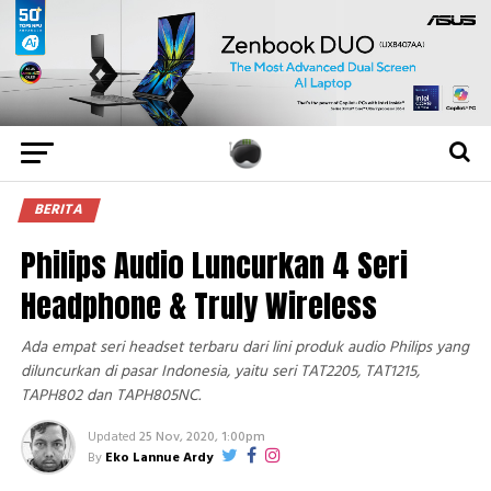
BERITA
Philips Audio Luncurkan 4 Seri
Headphone & Truly Wireless
Ada empat seri headset terbaru dari lini produk audio Philips yang
diluncurkan di pasar Indonesia, yaitu seri TAT2205, TAT1215,
TAPH802 dan TAPH805NC.
Updated
25 Nov, 2020, 1:00pm
By
Eko Lannue Ardy