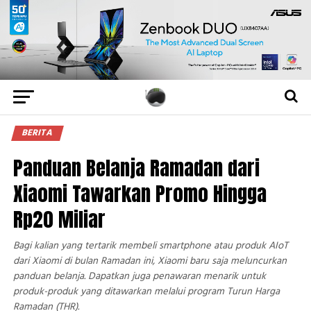
BERITA
Panduan Belanja Ramadan dari
Xiaomi Tawarkan Promo Hingga
Rp20 Miliar
Bagi kalian yang tertarik membeli smartphone atau produk AIoT
dari Xiaomi di bulan Ramadan ini, Xiaomi baru saja meluncurkan
panduan belanja. Dapatkan juga penawaran menarik untuk
produk-produk yang ditawarkan melalui program Turun Harga
Ramadan (THR).