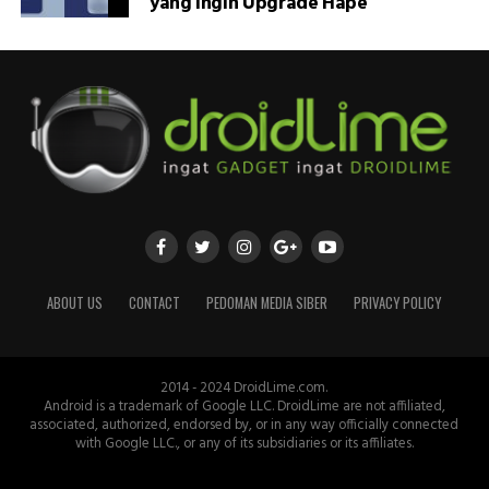
yang Ingin Upgrade Hape
ABOUT US
CONTACT
PEDOMAN MEDIA SIBER
PRIVACY POLICY
2014 - 2024 DroidLime.com.
Android is a trademark of Google LLC. DroidLime are not affiliated,
associated, authorized, endorsed by, or in any way officially connected
with Google LLC., or any of its subsidiaries or its affiliates.