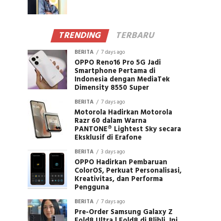
TRENDING
TERBARU
BERITA
7 days ago
OPPO Reno16 Pro 5G Jadi
Smartphone Pertama di
Indonesia dengan MediaTek
Dimensity 8550 Super
BERITA
7 days ago
Motorola Hadirkan Motorola
Razr 60 dalam Warna
PANTONE® Lightest Sky secara
Eksklusif di Erafone
BERITA
3 days ago
OPPO Hadirkan Pembaruan
ColorOS, Perkuat Personalisasi,
Kreativitas, dan Performa
Pengguna
BERITA
7 days ago
Pre-Order Samsung Galaxy Z
Fold8 Ultra | Fold8 di Blibli, Ini