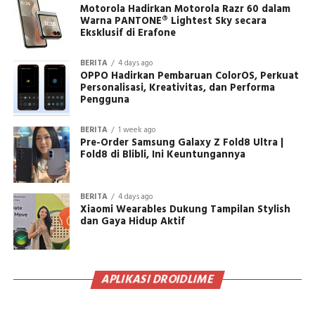
Motorola Hadirkan Motorola Razr 60 dalam
Warna PANTONE® Lightest Sky secara
Eksklusif di Erafone
BERITA
4 days ago
OPPO Hadirkan Pembaruan ColorOS, Perkuat
Personalisasi, Kreativitas, dan Performa
Pengguna
BERITA
1 week ago
Pre-Order Samsung Galaxy Z Fold8 Ultra |
Fold8 di Blibli, Ini Keuntungannya
BERITA
4 days ago
Xiaomi Wearables Dukung Tampilan Stylish
dan Gaya Hidup Aktif
APLIKASI DROIDLIME