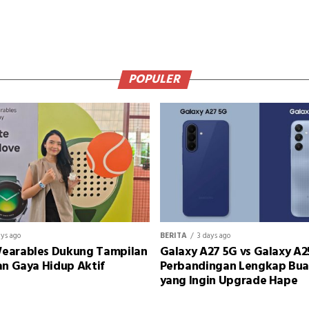
POPULER
ays ago
BERITA
3 days ago
earables Dukung Tampilan
Galaxy A27 5G vs Galaxy A2
an Gaya Hidup Aktif
Perbandingan Lengkap Bu
yang Ingin Upgrade Hape