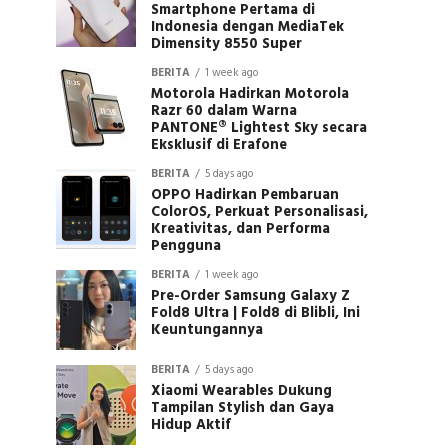
Smartphone Pertama di
Indonesia dengan MediaTek
Dimensity 8550 Super
BERITA
1 week ago
Motorola Hadirkan Motorola
Razr 60 dalam Warna
PANTONE® Lightest Sky secara
Eksklusif di Erafone
BERITA
5 days ago
OPPO Hadirkan Pembaruan
ColorOS, Perkuat Personalisasi,
Kreativitas, dan Performa
Pengguna
BERITA
1 week ago
Pre-Order Samsung Galaxy Z
Fold8 Ultra | Fold8 di Blibli, Ini
Keuntungannya
BERITA
5 days ago
Xiaomi Wearables Dukung
Tampilan Stylish dan Gaya
Hidup Aktif