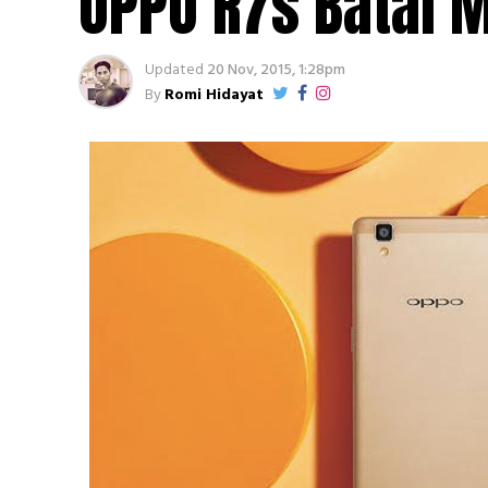
OPPO R7s Batal 
Updated
20 Nov, 2015, 1:28pm
By
Romi Hidayat