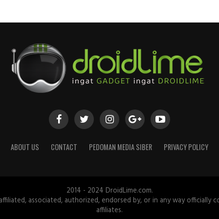
ABOUT US
CONTACT
PEDOMAN MEDIA SIBER
PRIVACY POLICY
2014 - 2024 DroidLime.com.
iliated, associated, authorized, endorsed by, or in any way officially c
affiliates.