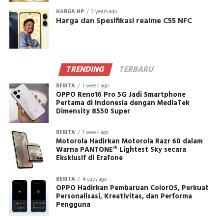
HARGA HP
3 years ago
Harga dan Spesifikasi realme C55 NFC
TRENDING
TERBARU
BERITA
1 week ago
OPPO Reno16 Pro 5G Jadi Smartphone
Pertama di Indonesia dengan MediaTek
Dimensity 8550 Super
BERITA
1 week ago
Motorola Hadirkan Motorola Razr 60 dalam
Warna PANTONE® Lightest Sky secara
Eksklusif di Erafone
BERITA
4 days ago
OPPO Hadirkan Pembaruan ColorOS, Perkuat
Personalisasi, Kreativitas, dan Performa
Pengguna