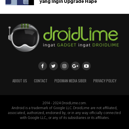
yang Ingin Upgrade Hape
ABOUT US
CONTACT
PEDOMAN MEDIA SIBER
PRIVACY POLICY
2014 - 2024 DroidLime.com.
Android is a trademark of Google LLC. DroidLime are not affiliated,
associated, authorized, endorsed by, or in any way officially connected
with Google LLC., or any of its subsidiaries or its affiliates.