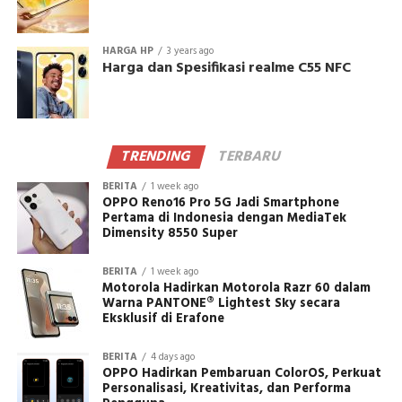
HARGA HP
3 years ago
Harga dan Spesifikasi realme C55 NFC
TRENDING
TERBARU
BERITA
1 week ago
OPPO Reno16 Pro 5G Jadi Smartphone
Pertama di Indonesia dengan MediaTek
Dimensity 8550 Super
BERITA
1 week ago
Motorola Hadirkan Motorola Razr 60 dalam
Warna PANTONE® Lightest Sky secara
Eksklusif di Erafone
BERITA
4 days ago
OPPO Hadirkan Pembaruan ColorOS, Perkuat
Personalisasi, Kreativitas, dan Performa