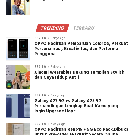
TRENDING
TERBARU
BERITA
5 days ago
OPPO Hadirkan Pembaruan ColorOS, Perkuat
Personalisasi, Kreativitas, dan Performa
Pengguna
BERITA
5 days ago
Xiaomi Wearables Dukung Tampilan Stylish
dan Gaya Hidup Aktif
BERITA
4 days ago
Galaxy A27 5G vs Galaxy A25 5G:
Perbandingan Lengkap Buat Kamu yang
Ingin Upgrade Hape
BERITA
4 days ago
OPPO Hadirkan Reno16 F 5G Eco Pack,Dibuka
untuk Pre-order Eksklusif Secara Online