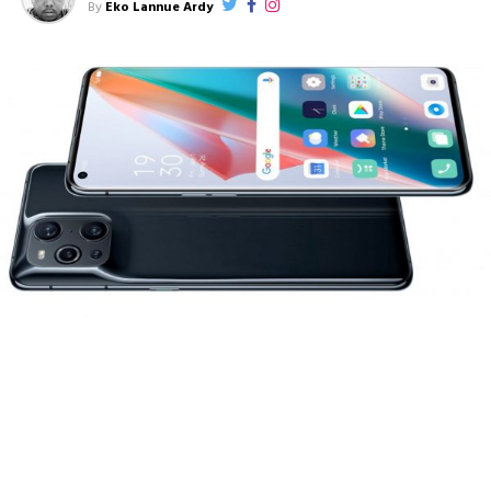
By
Eko Lannue Ardy