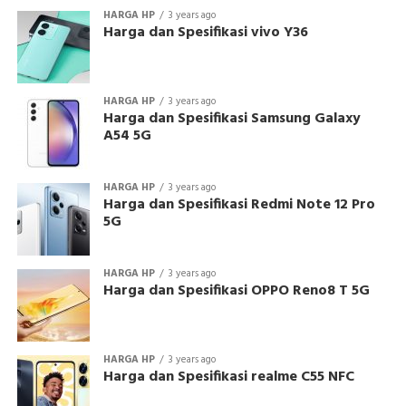
HARGA HP
3 years ago
Harga dan Spesifikasi vivo Y36
HARGA HP
3 years ago
Harga dan Spesifikasi Samsung Galaxy
A54 5G
HARGA HP
3 years ago
Harga dan Spesifikasi Redmi Note 12 Pro
5G
HARGA HP
3 years ago
Harga dan Spesifikasi OPPO Reno8 T 5G
HARGA HP
3 years ago
Harga dan Spesifikasi realme C55 NFC