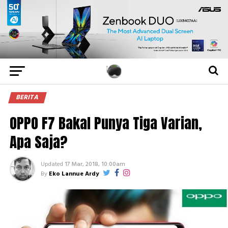
BERITA
OPPO F7 Bakal Punya Tiga Varian,
Apa Saja?
Updated
17 Mar, 2018, 10:00am
By
Eko Lannue Ardy