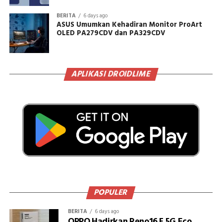
BERITA
6 days ago
ASUS Umumkan Kehadiran Monitor ProArt
OLED PA279CDV dan PA329CDV
APLIKASI DROIDLIME
POPULER
BERITA
6 days ago
OPPO Hadirkan Reno16 F 5G Eco