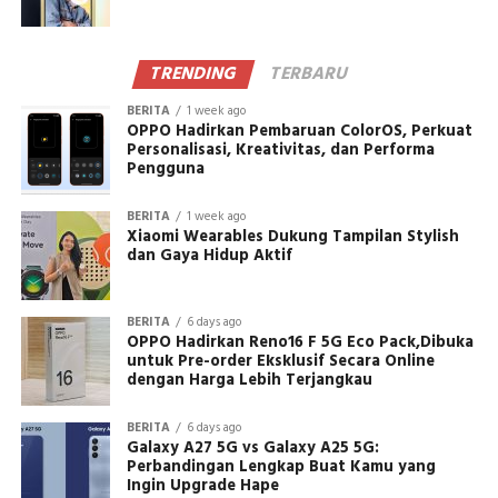
TRENDING
TERBARU
BERITA
1 week ago
OPPO Hadirkan Pembaruan ColorOS, Perkuat
Personalisasi, Kreativitas, dan Performa
Pengguna
BERITA
1 week ago
Xiaomi Wearables Dukung Tampilan Stylish
dan Gaya Hidup Aktif
BERITA
6 days ago
OPPO Hadirkan Reno16 F 5G Eco Pack,Dibuka
untuk Pre-order Eksklusif Secara Online
dengan Harga Lebih Terjangkau
BERITA
6 days ago
Galaxy A27 5G vs Galaxy A25 5G:
Perbandingan Lengkap Buat Kamu yang
Ingin Upgrade Hape