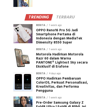
TRENDING
TERBARU
BERITA
1 week ago
OPPO Reno16 Pro 5G Jadi
Smartphone Pertama di
Indonesia dengan MediaTek
Dimensity 8550 Super
BERITA
1 week ago
Motorola Hadirkan Motorola
Razr 60 dalam Warna
PANTONE® Lightest Sky secara
Eksklusif di Erafone
BERITA
4 days ago
OPPO Hadirkan Pembaruan
ColorOS, Perkuat Personalisasi,
Kreativitas, dan Performa
Pengguna
BERITA
1 week ago
Pre-Order Samsung Galaxy Z
Fold8 Ultra | Fold8 di Blibli, Ini